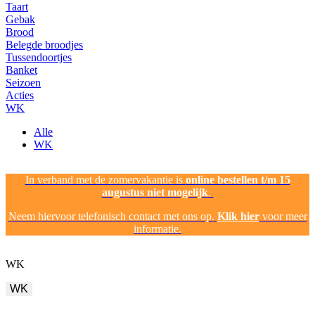
Taart
Gebak
Brood
Belegde broodjes
Tussendoortjes
Banket
Seizoen
Acties
WK
Alle
WK
In verband met de zomervakantie is
online bestellen t/m 15
augustus niet mogelijk
.
Neem hiervoor telefonisch contact met ons op.
Klik hier
voor meer
informatie.
WK
WK