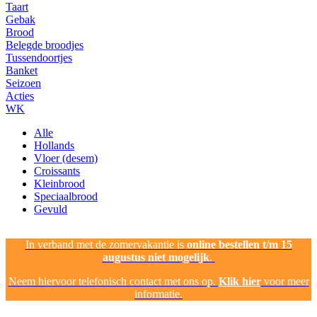
Taart
Gebak
Brood
Belegde broodjes
Tussendoortjes
Banket
Seizoen
Acties
WK
Alle
Hollands
Vloer (desem)
Croissants
Kleinbrood
Speciaalbrood
Gevuld
In verband met de zomervakantie is
online bestellen t/m 15
augustus niet mogelijk
.
Neem hiervoor telefonisch contact met ons op.
Klik hier
voor meer
informatie.