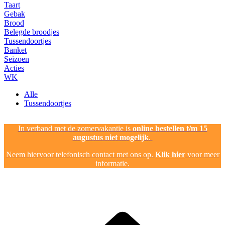
Taart
Gebak
Brood
Belegde broodjes
Tussendoortjes
Banket
Seizoen
Acties
WK
Alle
Tussendoortjes
In verband met de zomervakantie is
online bestellen t/m 15
augustus niet mogelijk
.
Neem hiervoor telefonisch contact met ons op.
Klik hier
voor meer
informatie.